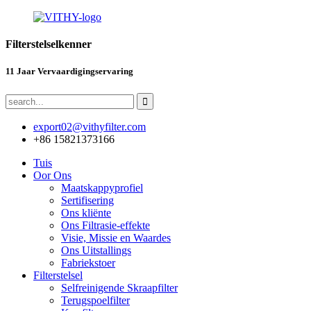
Filterstelselkenner
11 Jaar Vervaardigingservaring
export02@vithyfilter.com
+86 15821373166
Tuis
Oor Ons
Maatskappyprofiel
Sertifisering
Ons kliënte
Ons Filtrasie-effekte
Visie, Missie en Waardes
Ons Uitstallings
Fabriekstoer
Filterstelsel
Selfreinigende Skraapfilter
Terugspoelfilter