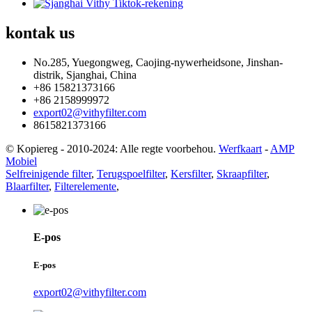
kontak
us
No.285, Yuegongweg, Caojing-nywerheidsone, Jinshan-
distrik, Sjanghai, China
+86 15821373166
+86 2158999972
export02@vithyfilter.com
8615821373166
© Kopiereg - 2010-2024: Alle regte voorbehou.
Werfkaart
-
AMP
Mobiel
Selfreinigende filter
,
Terugspoelfilter
,
Kersfilter
,
Skraapfilter
,
Blaarfilter
,
Filterelemente
,
E-pos
E-pos
export02@vithyfilter.com