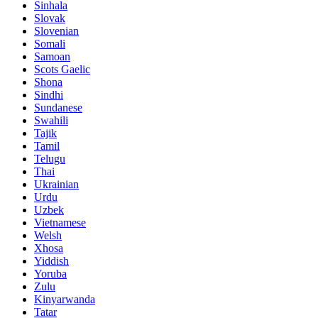
Sinhala
Slovak
Slovenian
Somali
Samoan
Scots Gaelic
Shona
Sindhi
Sundanese
Swahili
Tajik
Tamil
Telugu
Thai
Ukrainian
Urdu
Uzbek
Vietnamese
Welsh
Xhosa
Yiddish
Yoruba
Zulu
Kinyarwanda
Tatar