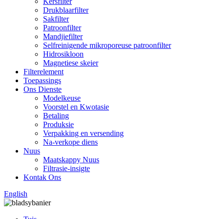
Kersfilter
Drukblaarfilter
Sakfilter
Patroonfilter
Mandjiefilter
Selfreinigende mikroporeuse patroonfilter
Hidrosikloon
Magnetiese skeier
Filterelement
Toepassings
Ons Dienste
Modelkeuse
Voorstel en Kwotasie
Betaling
Produksie
Verpakking en versending
Na-verkope diens
Nuus
Maatskappy Nuus
Filtrasie-insigte
Kontak Ons
English