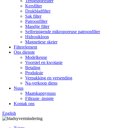
Terugspoelfilter
Kersfilter
Drukbladfilter
Sak filter
Patroonfilter
Mandjie filter
Selfreinigende mikroporeuse patroonfilter
Hidrosikloon
Magnetiese skeier
Filterelement
Ons dienste
Modelkeuse
Voorstel en kwotasie
Betaling
Produksie
Verpakking en versending
Na-verkoop diens
Nuus
Maatskappynuus
Filtrasie -insigte
Kontak ons
English