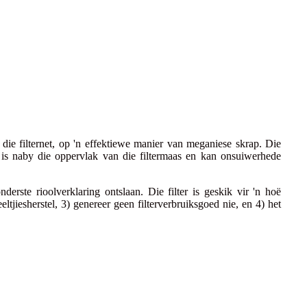
die filternet, op 'n effektiewe manier van meganiese skrap. Die
s is naby die oppervlak van die filtermaas en kan onsuiwerhede
ste rioolverklaring ontslaan. Die filter is geskik vir 'n hoë
jiesherstel, 3) genereer geen filterverbruiksgoed nie, en 4) het