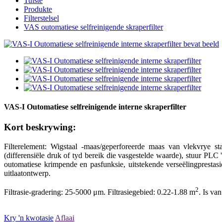
Tuiste
Produkte
Filterstelsel
VAS outomatiese selfreinigende skraperfilter
VAS-I Outomatiese selfreinigende interne skraperfilter
Kort beskrywing:
Filterelement: Wigstaal -maas/geperforeerde maas van vlekvrye st
(differensiële druk of tyd bereik die vasgestelde waarde), stuur PLC '
outomatiese krimpende en pasfunksie, uitstekende verseëlingprestasie
uitlaatontwerp.
2
Filtrasie-gradering: 25-5000 μm. Filtrasiegebied: 0.22-1.88 m
. Is va
Kry 'n kwotasie
Aflaai