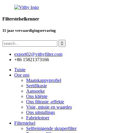
Filterstelselkenner
11 jaar vervaardigingservaring
export02@vithyfilter.com
+86 15821373166
Tuiste
Oor ons
Maatskappyprofiel
Sertifikasie
Aansoeke
Ons kliënte
Ons filtrasie -effekte
Visie, missie en waardes
Ons uitstallings
Fabriekstoer
Filterstelsel
Selfreinigende skraperfilter