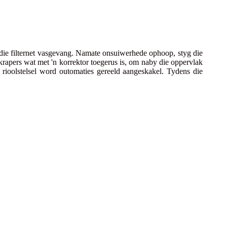
n die filternet vasgevang. Namate onsuiwerhede ophoop, styg die
 skrapers wat met 'n korrektor toegerus is, om naby die oppervlak
 rioolstelsel word outomaties gereeld aangeskakel. Tydens die