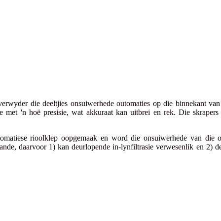
verwyder die deeltjies onsuiwerhede outomaties op die binnekant van 
 met 'n hoë presisie, wat akkuraat kan uitbrei en rek. Die skraper
atiese rioolklep oopgemaak en word die onsuiwerhede van die onder
e, daarvoor 1) kan deurlopende in-lynfiltrasie verwesenlik en 2) deelt