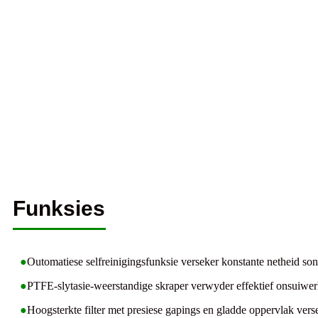
Funksies
●
Outomatiese selfreinigingsfunksie verseker konstante netheid so
●
PTFE-slytasie-weerstandige skraper verwyder effektief onsuiwerh
●
Hoogsterkte filter met presiese gapings en gladde oppervlak ver