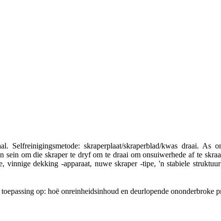
aal. Selfreinigingsmetode: skraperplaat/skraperblad/kwas draai. As
n sein om die skraper te dryf om te draai om onsuiwerhede af te skraap, t
, vinnige dekking -apparaat, nuwe skraper -tipe, 'n stabiele struktuu
n toepassing op: hoë onreinheidsinhoud en deurlopende ononderbroke p