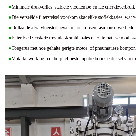
●
Minimale drukverlies, stabiele vloeitempo en lae energieverbrui
●
Die verseëlde filterstelsel voorkom skadelike stoflekkasies, wat v
●
Ontlaaide afvalvloeistof bevat 'n hoë konsentrasie onsuiwerhede 
●
Filter bied verskeie module -kombinasies en outomatiese modusse 
●
Toegerus met hoë gehalte gerigte motor- of pneumatiese kompone
●
Maklike werking met hulpheftoestel op die boonste deksel van die 