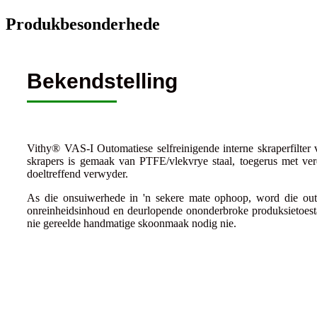
Produkbesonderhede
Bekendstelling
Vithy® VAS-I Outomatiese selfreinigende interne skraperfilter 
skrapers is gemaak van PTFE/vlekvrye staal, toegerus met vere
doeltreffend verwyder.
As die onsuiwerhede in 'n sekere mate ophoop, word die outom
onreinheidsinhoud en deurlopende ononderbroke produksietoestand
nie gereelde handmatige skoonmaak nodig nie.