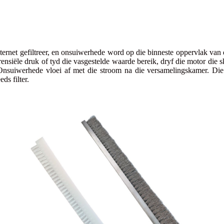
filternet gefiltreer, en onsuiwerhede word op die binneste oppervlak va
fferensiële druk of tyd die vasgestelde waarde bereik, dryf die motor die
 Onsuiwerhede vloei af met die stroom na die versamelingskamer. Die
ds filter.