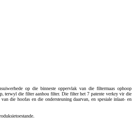
 onsuiwerhede op die binneste oppervlak van die filtermaas ophoop
erwyl die filter aanhou filter. Die filter het 7 patente verkry vir die
r van die hoofas en die ondersteuning daarvan, en spesiale inlaat- en
roduksietoestande.