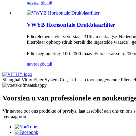
navraag
detail
VWYB Horisontale Drukblaarfilter
Filterelement: vlekvrye staal 316L meerlaagse Nederla
filterblaar ophoop (druk bereik die ingestelde waarde), ge
Filtrasiegradering: 100-2000 maas. Filtrasie-area: 5-200 
navraag
detail
Shanghai Vithy Filter System Co., Ltd. is 'n toonaangewende filterst
Voorsien u van professionele en noukeurige
Vir navrae oor ons produkte of pryslys, laat asseblief aan ons en ons s
navraag nou