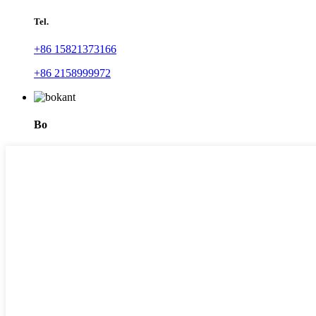
Tel.
+86 15821373166
+86 2158999972
Bo