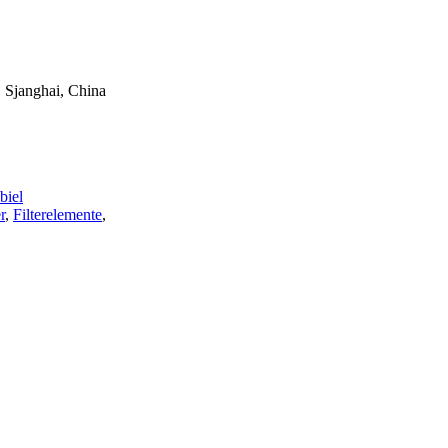
 Sjanghai, China
iel
r
,
Filterelemente
,