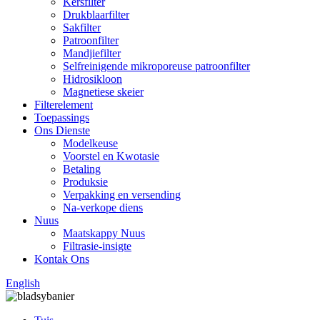
Kersfilter
Drukblaarfilter
Sakfilter
Patroonfilter
Mandjiefilter
Selfreinigende mikroporeuse patroonfilter
Hidrosikloon
Magnetiese skeier
Filterelement
Toepassings
Ons Dienste
Modelkeuse
Voorstel en Kwotasie
Betaling
Produksie
Verpakking en versending
Na-verkope diens
Nuus
Maatskappy Nuus
Filtrasie-insigte
Kontak Ons
English