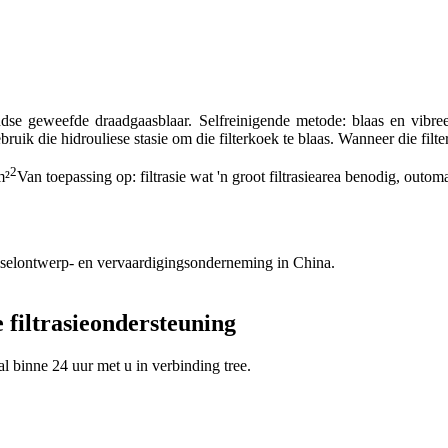
ndse geweefde draadgaasblaar. Selfreinigende metode: blaas en vibr
bruik die hidrouliese stasie om die filterkoek te blaas. Wanneer die filt
2
m²
Van toepassing op: filtrasie wat 'n groot filtrasiearea benodig, out
elselontwerp- en vervaardigingsonderneming in China.
 filtrasieondersteuning
al binne 24 uur met u in verbinding tree.