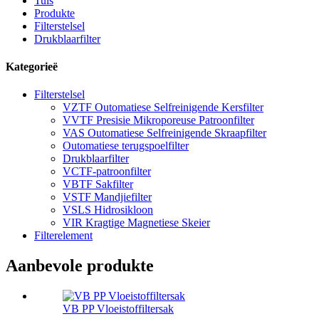
Tuis
Produkte
Filterstelsel
Drukblaarfilter
Kategorieë
Filterstelsel
VZTF Outomatiese Selfreinigende Kersfilter
VVTF Presisie Mikroporeuse Patroonfilter
VAS Outomatiese Selfreinigende Skraapfilter
Outomatiese terugspoelfilter
Drukblaarfilter
VCTF-patroonfilter
VBTF Sakfilter
VSTF Mandjiefilter
VSLS Hidrosikloon
VIR Kragtige Magnetiese Skeier
Filterelement
Aanbevole produkte
VB PP Vloeistoffiltersak