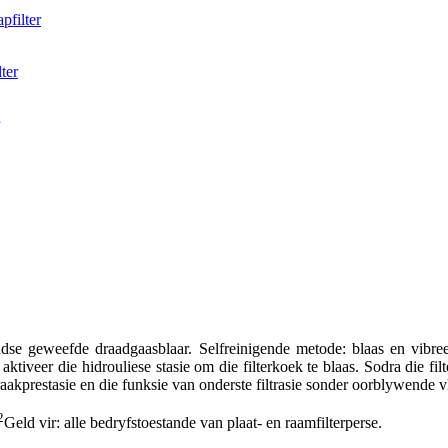
ndse geweefde draadgaasblaar. Selfreinigende metode: blaas en vibr
aktiveer die hidrouliese stasie om die filterkoek te blaas. Sodra die fi
kraakprestasie en die funksie van onderste filtrasie sonder oorblywende v
2
Geld vir: alle bedryfstoestande van plaat- en raamfilterperse.