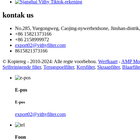
kontak
us
No.285, Yuegongweg, Caojing-nywerheidsone, Jinshan-distrik,
+86 15821373166
+86 2158999972
export02@vithyfilter.com
8615821373166
© Kopiereg - 2010-2024: Alle regte voorbehou.
Werfkaart
-
AMP Mob
Selfreinigende filter
,
Terugspoelfilter
,
Kersfilter
,
Skraapfilter
,
Blaarfilte
E-pos
E-pos
export02@vithyfilter.com
Foon