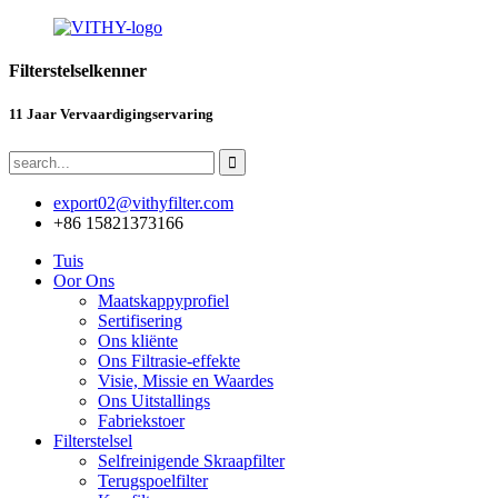
Filterstelselkenner
11 Jaar Vervaardigingservaring
export02@vithyfilter.com
+86 15821373166
Tuis
Oor Ons
Maatskappyprofiel
Sertifisering
Ons kliënte
Ons Filtrasie-effekte
Visie, Missie en Waardes
Ons Uitstallings
Fabriekstoer
Filterstelsel
Selfreinigende Skraapfilter
Terugspoelfilter