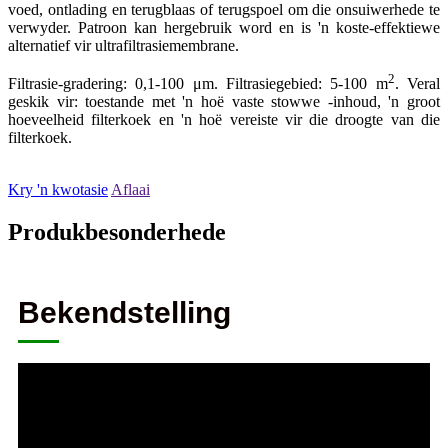
voed, ontlading en terugblaas of terugspoel om die onsuiwerhede te
verwyder. Patroon kan hergebruik word en is 'n koste-effektiewe
alternatief vir ultrafiltrasiemembrane.
2
Filtrasie-gradering: 0,1-100 μm. Filtrasiegebied: 5-100 m
. Veral
geskik vir: toestande met 'n hoë vaste stowwe -inhoud, 'n groot
hoeveelheid filterkoek en 'n hoë vereiste vir die droogte van die
filterkoek.
Kry 'n kwotasie
Aflaai
Produkbesonderhede
Bekendstelling