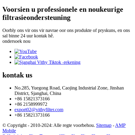
Voorsien u professionele en noukeurige
filtrasieondersteuning
Oorbly ons vir ons vir navrae oor ons produkte of pryskuns, en ons
sal binne 24 uur kontak hê.
ondersoek nou
kontak
us
No.285, Yuegong Road, Caojing Industrial Zone, Jinshan
District, Sjanghai, China
+86 15821373166
+86 2158999972
export02@vithyfilter.com
+86 15821373166
© Copyright - 2010-2024: Alle regte voorbehou.
Sitemap
-
AMP
Mobile