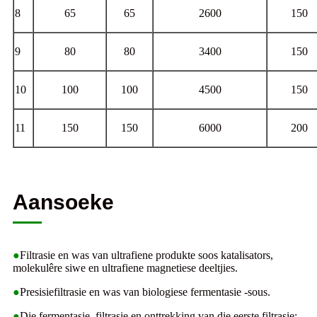
8
65
65
2600
150
9
80
80
3400
150
10
100
100
4500
150
11
150
150
6000
200
Aansoeke
●
Filtrasie en was van ultrafiene produkte soos katalisators,
molekulêre siwe en ultrafiene magnetiese deeltjies.
●
Presisiefiltrasie en was van biologiese fermentasie -sous.
●
Die fermentasie, filtrasie en onttrekking van die eerste filtrasie;