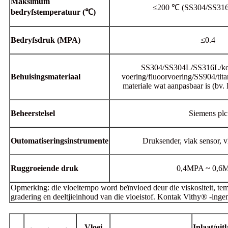
Maksimum
≤200 ℃ (SS304/SS31
bedryfstemperatuur (℃)
Bedryfsdruk (MPA)
≤0.4
SS304/SS304L/SS316L/kool
Behuisingsmateriaal
voering/fluoorvoering/SS904/tita
materiale wat aanpasbaar is (bv. 
Beheerstelsel
Siemens plc
Outomatiseringsinstrumente
Druksender, vlak sensor, v
Ruggroeiende druk
0,4MPA ~ 0,6
Opmerking: die vloeitempo word beïnvloed deur die viskositeit, tempe
gradering en deeltjieinhoud van die vloeistof. Kontak Vithy® -ingeni
Vloei
Inlaat/uitl