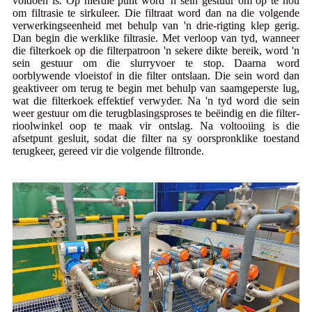
voldoen is. Op hierdie punt word 'n sein gestuur om op te hou
om filtrasie te sirkuleer. Die filtraat word dan na die volgende
verwerkingseenheid met behulp van 'n drie-rigting klep gerig.
Dan begin die werklike filtrasie. Met verloop van tyd, wanneer
die filterkoek op die filterpatroon 'n sekere dikte bereik, word 'n
sein gestuur om die slurryvoer te stop. Daarna word
oorblywende vloeistof in die filter ontslaan. Die sein word dan
geaktiveer om terug te begin met behulp van saamgeperste lug,
wat die filterkoek effektief verwyder. Na 'n tyd word die sein
weer gestuur om die terugblasingsproses te beëindig en die filter-
rioolwinkel oop te maak vir ontslag. Na voltooiing is die
afsetpunt gesluit, sodat die filter na sy oorspronklike toestand
terugkeer, gereed vir die volgende filtronde.