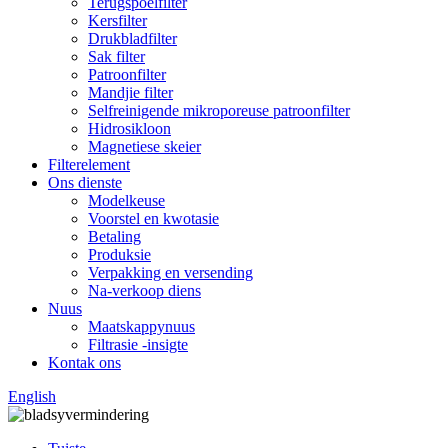
Terugspoelfilter
Kersfilter
Drukbladfilter
Sak filter
Patroonfilter
Mandjie filter
Selfreinigende mikroporeuse patroonfilter
Hidrosikloon
Magnetiese skeier
Filterelement
Ons dienste
Modelkeuse
Voorstel en kwotasie
Betaling
Produksie
Verpakking en versending
Na-verkoop diens
Nuus
Maatskappynuus
Filtrasie -insigte
Kontak ons
English