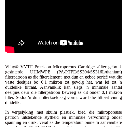
Vithy® VVTF Precision Microporous Cartridge -filter gebruik
gesinterde UHMWPE (PA/PTFE/SS304/SS316L/titanium)
filterpatroon as die filterelement, met dun en geboë porieë wat die
vaste deeltjies bo 0.1 mikron tot gevolg het, wat lei tot 'n
duidelike filtraat. Aanvanklik kan slegs 'n minimale aantal
deeltjies deur die filterpatroon beweeg as dit onder 0,1 mikron
filter. Sodra 'n dun filterkoeklaag vorm, word die filtraat vinnig
duidelik.
In vergelyking met skuim plastiek, bied die mikroporeuse
patroon uitstekende styfheid en minimale vervorming onder
spanning en druk, veral as die temperatuur binne 'n aanvaarbare