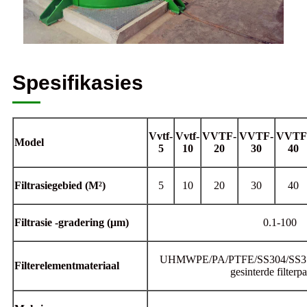
Spesifikasies
Vvtf-
Vvtf-
VVTF-
VVTF-
VVTF
Model
5
10
20
30
40
Filtrasiegebied (M²)
5
10
20
30
40
Filtrasie -gradering (μm)
0.1-100
UHMWPE/PA/PTFE/SS304/SS316L
Filterelementmateriaal
gesinterde filterp