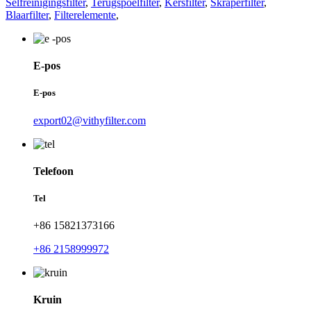
Selfreinigingsfilter
,
Terugspoelfilter
,
Kersfilter
,
Skraperfilter
,
Blaarfilter
,
Filterelemente
,
E-pos
E-pos
export02@vithyfilter.com
Telefoon
Tel
+86 15821373166
+86 2158999972
Kruin