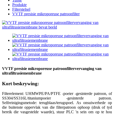
Tuiste
Produkte
Filterstelsel
VVTF presisie mikroporeuse patroonfilter
VVTF presisie mikroporeuse patroonfiltervervanging van
ultrafiltrasiemembrane
Kort beskrywing:
Filterelement: UHMWPE/PA/PTFE -poeier -gesinterde patroon, of
SS304/SS316L/titaniumpoeier -gesinterde patroon.
Selfreinigingsmetode: terugblaas/terugspoel. As onsuiwerhede op
die buitenste oppervlak van die filterpatroon ophoop (druk of tyd
bereik die vasgestelde waarde), stuur PLC 'n sein om op te hou