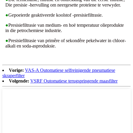
Die presisie -hervulling om neergesette proteïene te verwyder.
●
Gepoeierde geaktiveerde koolstof -presisiefiltrasie.
●
Presisiefiltrasie van medium- en hoë temperatuur olieprodukte
in die petrochemiese industrie.
●
Presisiefiltrasie van primêre of sekondêre pekelwater in chloor-
alkali en soda-asproduksie.
Vorige:
VAS-A Outomatiese selfreinigende pneumatiese
skraperfilter
Volgende:
VSRF Outomatiese terugspringende maasfilter