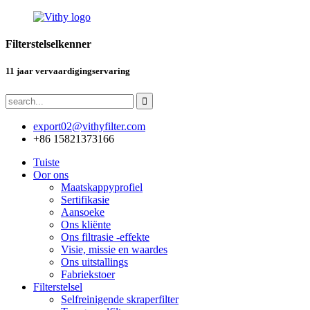
Filterstelselkenner
11 jaar vervaardigingservaring
export02@vithyfilter.com
+86 15821373166
Tuiste
Oor ons
Maatskappyprofiel
Sertifikasie
Aansoeke
Ons kliënte
Ons filtrasie -effekte
Visie, missie en waardes
Ons uitstallings
Fabriekstoer
Filterstelsel
Selfreinigende skraperfilter