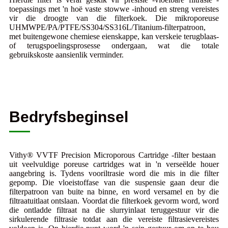
toepassings met 'n hoë vaste stowwe -inhoud en streng vereistes
vir die droogte van die filterkoek. Die mikroporeuse
UHMWPE/PA/PTFE/SS304/SS316L/Titanium-filterpatroon,
met buitengewone chemiese eienskappe, kan verskeie terugblaas-
of terugspoelingsprosesse ondergaan, wat die totale
gebruikskoste aansienlik verminder.
Bedryfsbeginsel
Vithy® VVTF Precision Microporous Cartridge -filter bestaan ​​
uit veelvuldige poreuse cartridges wat in 'n verseëlde houer
aangebring is. Tydens vooriltrasie word die mis in die filter
gepomp. Die vloeistoffase van die suspensie gaan deur die
filterpatroon van buite na binne, en word versamel en by die
filtraatuitlaat ontslaan. Voordat die filterkoek gevorm word, word
die ontladde filtraat na die slurryinlaat teruggestuur vir die
sirkulerende filtrasie totdat aan die vereiste filtrasievereistes