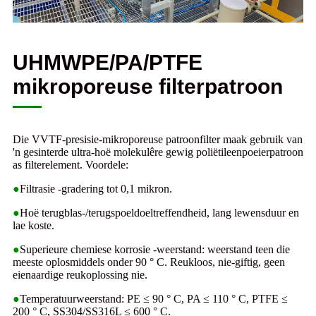
UHMWPE/PA/PTFE
mikroporeuse filterpatroon
Die VVTF-presisie-mikroporeuse patroonfilter maak gebruik van
'n gesinterde ultra-hoë molekulêre gewig poliëtileenpoeierpatroon
as filterelement. Voordele:
●
Filtrasie -gradering tot 0,1 mikron.
●
Hoë terugblas-/terugspoeldoeltreffendheid, lang lewensduur en
lae koste.
●
Superieure chemiese korrosie -weerstand: weerstand teen die
meeste oplosmiddels onder 90 ° C. Reukloos, nie-giftig, geen
eienaardige reukoplossing nie.
●
Temperatuurweerstand: PE ≤ 90 ° C, PA ≤ 110 ° C, PTFE ≤
200 ° C, SS304/SS316L ≤ 600 ° C.