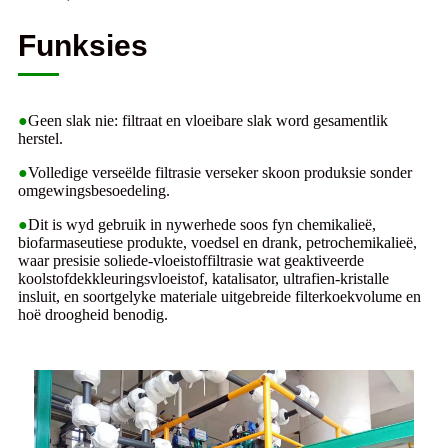
Funksies
●
Geen slak nie: filtraat en vloeibare slak word gesamentlik
herstel.
●
Volledige verseëlde filtrasie verseker skoon produksie sonder
omgewingsbesoedeling.
●
Dit is wyd gebruik in nywerhede soos fyn chemikalieë,
biofarmaseutiese produkte, voedsel en drank, petrochemikalieë,
waar presisie soliede-vloeistoffiltrasie wat geaktiveerde
koolstofdekkleuringsvloeistof, katalisator, ultrafien-kristalle
insluit, en soortgelyke materiale uitgebreide filterkoekvolume en
hoë droogheid benodig.