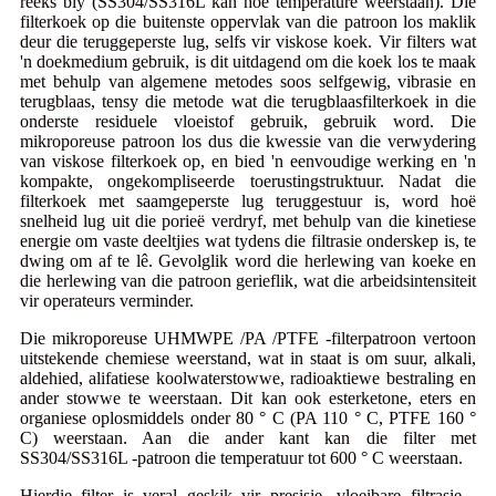
reeks bly (SS304/SS316L kan hoë temperature weerstaan). Die
filterkoek op die buitenste oppervlak van die patroon los maklik
deur die teruggeperste lug, selfs vir viskose koek. Vir filters wat
'n doekmedium gebruik, is dit uitdagend om die koek los te maak
met behulp van algemene metodes soos selfgewig, vibrasie en
terugblaas, tensy die metode wat die terugblaasfilterkoek in die
onderste residuele vloeistof gebruik, gebruik word. Die
mikroporeuse patroon los dus die kwessie van die verwydering
van viskose filterkoek op, en bied 'n eenvoudige werking en 'n
kompakte, ongekompliseerde toerustingstruktuur. Nadat die
filterkoek met saamgeperste lug teruggestuur is, word hoë
snelheid lug uit die porieë verdryf, met behulp van die kinetiese
energie om vaste deeltjies wat tydens die filtrasie onderskep is, te
dwing om af te lê. Gevolglik word die herlewing van koeke en
die herlewing van die patroon gerieflik, wat die arbeidsintensiteit
vir operateurs verminder.
Die mikroporeuse UHMWPE /PA /PTFE -filterpatroon vertoon
uitstekende chemiese weerstand, wat in staat is om suur, alkali,
aldehied, alifatiese koolwaterstowwe, radioaktiewe bestraling en
ander stowwe te weerstaan. Dit kan ook esterketone, eters en
organiese oplosmiddels onder 80 ° C (PA 110 ° C, PTFE 160 °
C) weerstaan. Aan die ander kant kan die filter met
SS304/SS316L -patroon die temperatuur tot 600 ° C weerstaan.
Hierdie filter is veral geskik vir presisie -vloeibare filtrasie -