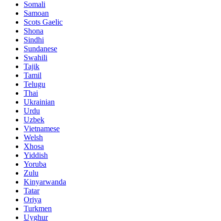
Somali
Samoan
Scots Gaelic
Shona
Sindhi
Sundanese
Swahili
Tajik
Tamil
Telugu
Thai
Ukrainian
Urdu
Uzbek
Vietnamese
Welsh
Xhosa
Yiddish
Yoruba
Zulu
Kinyarwanda
Tatar
Oriya
Turkmen
Uyghur