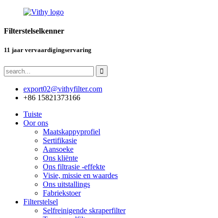
Filterstelselkenner
11 jaar vervaardigingservaring
export02@vithyfilter.com
+86 15821373166
Tuiste
Oor ons
Maatskappyprofiel
Sertifikasie
Aansoeke
Ons kliënte
Ons filtrasie -effekte
Visie, missie en waardes
Ons uitstallings
Fabriekstoer
Filterstelsel
Selfreinigende skraperfilter