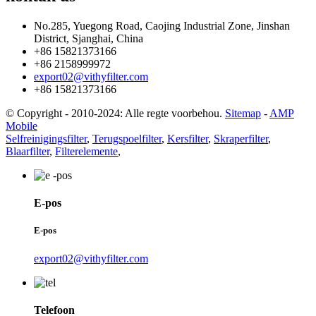
No.285, Yuegong Road, Caojing Industrial Zone, Jinshan
District, Sjanghai, China
+86 15821373166
+86 2158999972
export02@vithyfilter.com
+86 15821373166
© Copyright - 2010-2024: Alle regte voorbehou.
Sitemap
-
AMP
Mobile
Selfreinigingsfilter
,
Terugspoelfilter
,
Kersfilter
,
Skraperfilter
,
Blaarfilter
,
Filterelemente
,
E-pos
E-pos
export02@vithyfilter.com
Telefoon