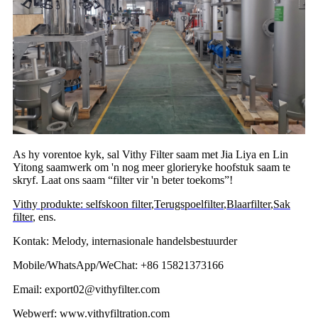
As hy vorentoe kyk, sal Vithy Filter saam met Jia Liya en Lin
Yitong saamwerk om 'n nog meer glorieryke hoofstuk saam te
skryf. Laat ons saam “filter vir 'n beter toekoms”!
Vithy produkte: selfskoon filter
,
Terugspoelfilter
,
Blaarfilter
,
Sak
filter
, ens.
Kontak: Melody, internasionale handelsbestuurder
Mobile/WhatsApp/WeChat: +86 15821373166
Email: export02@vithyfilter.com
Webwerf: www.vithyfiltration.com