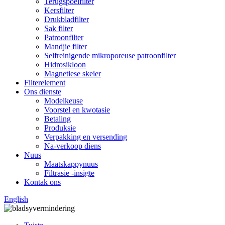
Terugspoelfilter
Kersfilter
Drukbladfilter
Sak filter
Patroonfilter
Mandjie filter
Selfreinigende mikroporeuse patroonfilter
Hidrosikloon
Magnetiese skeier
Filterelement
Ons dienste
Modelkeuse
Voorstel en kwotasie
Betaling
Produksie
Verpakking en versending
Na-verkoop diens
Nuus
Maatskappynuus
Filtrasie -insigte
Kontak ons
English