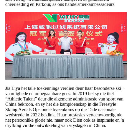
cheerleading en Parkour, as ons handelsmerkambassadeurs.
Jia Liya het talle toekennings verdien deur haar besonderse ski -
vaardighede en onbegaanbare gees. In 2019 het sy die titel
“Athletic Talent” deur die algemene administrasie van sport van
China bekroon, en sy het die kampioenskap in die Freestyle
Skiing Aerials Opsionele byeenkoms op die 15de nasionale
wedstryde in 2022 beklink. Haar prestasies verteenwoordig nie
net persoonlike glorie nie, maar ook Dien ook as inspirasie en 'n
dryfkrag vir die ontwikkeling van vryslagski in China.