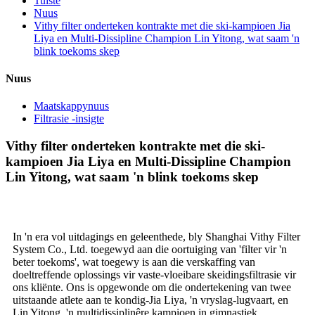
Tuiste
Nuus
Vithy filter onderteken kontrakte met die ski-kampioen Jia
Liya en Multi-Dissipline Champion Lin Yitong, wat saam 'n
blink toekoms skep
Nuus
Maatskappynuus
Filtrasie -insigte
Vithy filter onderteken kontrakte met die ski-
kampioen Jia Liya en Multi-Dissipline Champion
Lin Yitong, wat saam 'n blink toekoms skep
In 'n era vol uitdagings en geleenthede, bly Shanghai Vithy Filter
System Co., Ltd. toegewyd aan die oortuiging van 'filter vir 'n
beter toekoms', wat toegewy is aan die verskaffing van
doeltreffende oplossings vir vaste-vloeibare skeidingsfiltrasie vir
ons kliënte. Ons is opgewonde om die ondertekening van twee
uitstaande atlete aan te kondig-Jia Liya, 'n vryslag-lugvaart, en
Lin Yitong, 'n multidissiplinêre kampioen in gimnastiek,