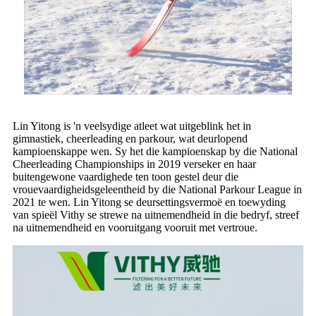
Lin Yitong is 'n veelsydige atleet wat uitgeblink het in
gimnastiek, cheerleading en parkour, wat deurlopend
kampioenskappe wen. Sy het die kampioenskap by die National
Cheerleading Championships in 2019 verseker en haar
buitengewone vaardighede ten toon gestel deur die
vrouevaardigheidsgeleentheid by die National Parkour League in
2021 te wen. Lin Yitong se deursettingsvermoë en toewyding
van spieël Vithy se strewe na uitnemendheid in die bedryf, streef
na uitnemendheid en vooruitgang vooruit met vertroue.